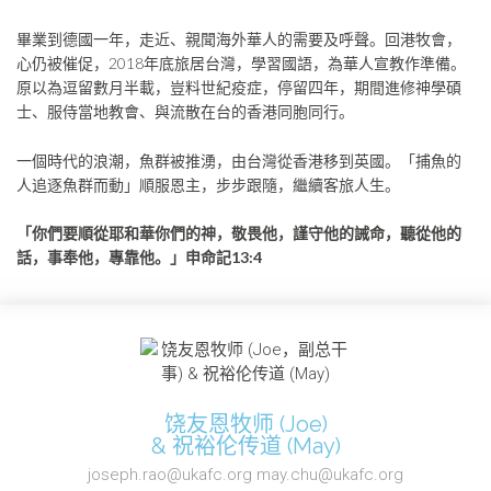
畢業到德國一年，走近、親聞海外華人的需要及呼聲。回港牧會，
心仍被催促，2018年底旅居台灣，學習國語，為華人宣教作準備。
原以為逗留數月半載，豈料世紀疫症，停留四年，期間進修神學碩
士、服侍當地教會、與流散在台的香港同胞同行。
一個時代的浪潮，魚群被推湧，由台灣從香港移到英國。「捕魚的
人追逐魚群而動」順服恩主，步步跟隨，繼續客旅人生。
「你們要順從耶和華你們的神，敬畏他，謹守他的誡命，聽從他的
話，事奉他，專靠他。」申命記13:4
饶友恩牧师 (Joe)
& 祝裕伦传道 (May)
joseph.rao@ukafc.org may.chu@ukafc.org