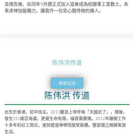
及禱告後，在同年9月便正式加入協會成為校園事工宣教士。未
來求神加能賜力，讓我作一位忠心服侍祂的僕人。
陈伟洪传道
奉献支持
陈伟洪 传道
出生於香港，初中信主。2011聽見上帝呼喚「天國近了」，隨後，
發生311南亞海潚，更覺生命有限，福音需廣傳。2012年離開工作
十多年的社工崗位，進到建道神學院接受裝備。整家隨之開展客旅
生活。