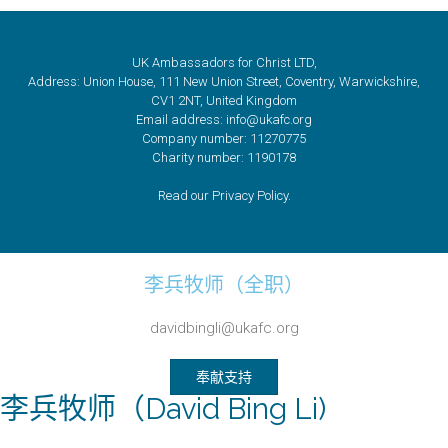
UK Ambassadors for Christ LTD,
Address: Union House, 111 New Union Street, Coventry, Warwickshire,
CV1 2NT, United Kingdom
Email address: info@ukafc.org
Company number: 11270775
Charity number: 1190178
Read our Privacy Policy.
李兵牧师（全职）
davidbingli@ukafc.org
奉献支持
李兵牧师（David Bing Li)