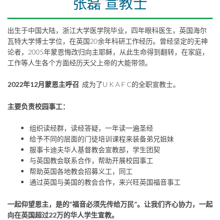
张磊 宣教士
出生于中国大陆，浙江大学医学院毕业，四年眼科医生，英国海尔
瓦特大学博士学位，在英国20余年科研工作经历。曾经坚定的无神
论者，2005年蒙恩悔改归向主耶稣，从此生命得到翻转，在家庭，
工作等人生各个方面经历天父上帝的大能带领。
2022年12月蒙恩主呼召
成为了U K A F C的全职宣教士。
主要负责校园事工：
组织读经群，读经答疑，一年读一遍圣经
给予不同的层面的门徒培训课程来装备弟兄姐妹
服事卡迪夫华人基督教会宣教部，学生团契
与英国教会联系合作，帮助开展校园事工
帮助英国各地教会招募义工，同工
通过英国与美国的教会合作，来兴旺英国福音事工
一起仰望恩主，是的“福音必须先传给万民”。让我们齐心协力，一起
向在英国超过22万的华人学生宣教。