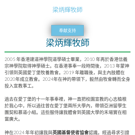
梁炳輝牧師
奉献支持
梁炳輝牧師
2005 年香港建道神學院道學碩士畢業，2010 年再於香港信義
宗神學院取得神學碩士。在香港事奉一段時間後，2013 年蒙神
引領到英國愛丁堡牧養教會。2019 年離職後，與主內肢體在
2020年成立教會。2024年在神的帶領下，毅然由牧會轉而全身
投入宣教事工。
過去在愛丁堡的十一年事奉裡，神一直把校園宣教的心志植根
於我心中，所以過往曾在愛丁堡兩所大學內，帶領亞洲留學生
團契和慕道小組。這些服侍讓我體會到英國大學的禾場實在相
當廣大。
神在2024 年年初讓我與
英國基督使者協會
認識。經過尋求引證