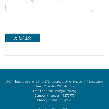
- 完成并提交 -
UK Ambassadors for Christ LTD, address: Union House, 111 New Union
Street, Coventry, CV1 2NT, UK
Email address:
info@ukafc.org
Company number: 11270775
Charity number: 1190178