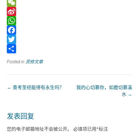
W
e
S
C
i
W
h
n
h
F
a
a
a
a
T
t
W
t
c
w
分
Posted in
灵修文章
e
s
e
i
享
i
A
b
t
b
p
o
t
←
查考圣经能得有永生吗？
我的心切慕你，如鹿切慕溪
水
→
o
p
o
e
k
r
发表回复
您的电子邮箱地址不会被公开。
必填项已用
*
标注