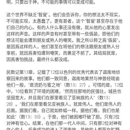
明，只要出于神，不可能的事情可以变成可能。
这个世界不缺乏“智叟”。他们会告诉你，你的想法太不现实，
不可能实现，太愚蠢了。更有甚者，这个“智叟”甚至存在于他
们自己的内心。有的人什么事还没有做，就从他的心里发出
这样的声音。这样的声音有时甚至带有一些僞装，即他们的
想法可能会遭到朋友或熟人的嘲笑。我之所以称之爲“僞装”，
是因爲这样的人，他们甚至在将他们的想法跟朋友或熟人分
享前，就因爲害怕遭到嘲笑，而裹足不前了。其结局就是，
因爲害怕挑战，最终什么都没成。
民数记第13章，记载了12位以色列的优秀代表去了迦南地侦
察回来的故事。他们都一致同意，迦南地果然与神曾经晓谕
他们一般，“是流奶与蜜之地”（数13：27）。可惜的是，12位
中，10位看到了环境的困难，“然而住那地的民强壮，城邑也
坚固宽大，并且我们在那里看见了亚衲族的人”（数13：
28）。“我们在那里看见亚衲族人，就是伟人。他们是伟人的
后裔。据我们看，自己就如蚱蜢一样。据他们看，我们也是
如此”（数13：33）。于是，他们被困难吓破了胆。只有2位
对神有信心。结果，在他们那一代人中间，只有那2位对神有
信心的人，后来成功的进入了迦南地。其他的人都死在旷野