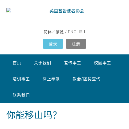
简体
繁體
ENGLISH
／
/
登录
注册
首页
关于我们
差传事工
校园事工
培训事工
网上奉献
教会/团契查询
联系我们
你能移山吗？