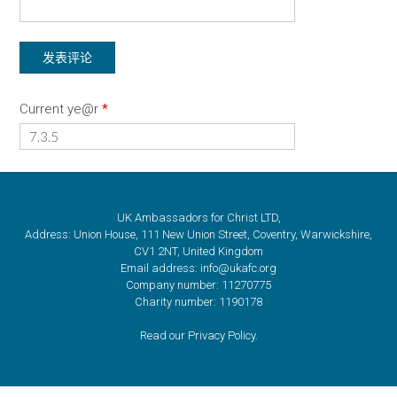
Current ye@r
*
UK Ambassadors for Christ LTD,
Address: Union House, 111 New Union Street, Coventry, Warwickshire,
CV1 2NT, United Kingdom
Email address: info@ukafc.org
Company number: 11270775
Charity number: 1190178
Read our Privacy Policy.