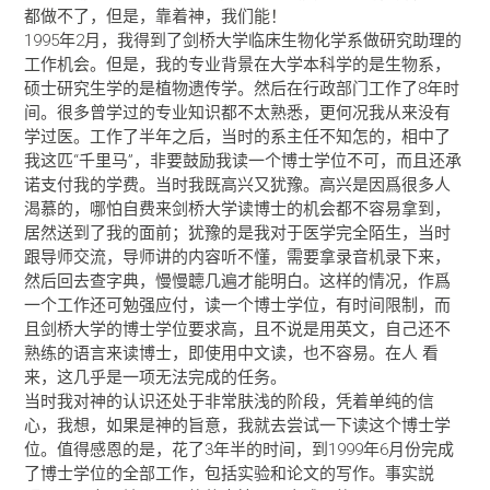
都做不了，但是，靠着神，我们能！
1995年2月，我得到了剑桥大学临床生物化学系做研究助理的
工作机会。但是，我的专业背景在大学本科学的是生物系，
硕士研究生学的是植物遗传学。然后在行政部门工作了8年时
间。很多曾学过的专业知识都不太熟悉，更何况我从来没有
学过医。工作了半年之后，当时的系主任不知怎的，相中了
我这匹“千里马”，非要鼓励我读一个博士学位不可，而且还承
诺支付我的学费。当时我既高兴又犹豫。高兴是因爲很多人
渴慕的，哪怕自费来剑桥大学读博士的机会都不容易拿到，
居然送到了我的面前；犹豫的是我对于医学完全陌生，当时
跟导师交流，导师讲的内容听不懂，需要拿录音机录下来，
然后回去查字典，慢慢聼几遍才能明白。这样的情况，作爲
一个工作还可勉强应付，读一个博士学位，有时间限制，而
且剑桥大学的博士学位要求高，且不说是用英文，自己还不
熟练的语言来读博士，即使用中文读，也不容易。在人 看
来，这几乎是一项无法完成的任务。
当时我对神的认识还处于非常肤浅的阶段，凭着单纯的信
心，我想，如果是神的旨意，我就去尝试一下读这个博士学
位。值得感恩的是，花了3年半的时间，到1999年6月份完成
了博士学位的全部工作，包括实验和论文的写作。事实説