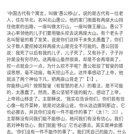
“中国古代有个寓言，叫做“愚公移山”。说的是古代有一位老
人，住在华北，名叫北山愚公。他的家门南面有两座大山挡
住他家的出路，一座叫做太行山，一座叫做王屋山。愚公下
决心率领他的儿子们要用锄头挖去这两座大山。有个老头子
名叫智叟的看了发笑，说是你们这样干未免太愚蠢了，你们
父子数人要挖掉这样两座大山是完全不可能的。愚公回答
说：我死了以后有我的儿子，儿子死了，又有孙子，子子孙
孙是没有穷尽的。这两座山虽然很高，却是不会再增高了，
挖一点就会少一点，为什么挖不平呢？愚公批驳了智叟的错
误思想，毫不动摇，每天挖山不止。这件事感动了上帝，他
就派了两个神仙下凡，把两座山背走了”【1】。
你能移山吗？按照智叟（有智慧的老人）的看法，是不可能
的，太愚蠢了。然而，愚公坚韧不拔的毅力，感动了上帝，
上帝将山移走了。主耶稣说，“我实在告诉你们，你们若有信
心像一粒芥菜种，就是对这座山说，‘你从这边挪到那边’，它
也必挪去，并且你们没有一件不能作的事了”（太17：20）。
主耶稣没有问我们能不能移山，祂问我们有没有信心。我们
若对神有信心，我们就能“移山”,它也必挪去。其实是神会挪
去。“你们没有一件不能作的事了”。我们凭自己的能力，什么