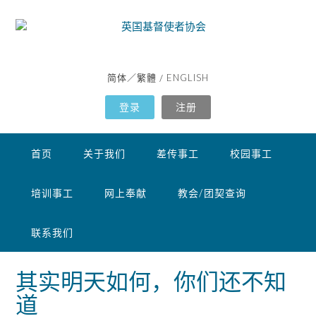
简体
繁體
ENGLISH
／
/
登录
注册
首页
关于我们
差传事工
校园事工
培训事工
网上奉献
教会/团契查询
联系我们
其实明天如何，你们还不知
道