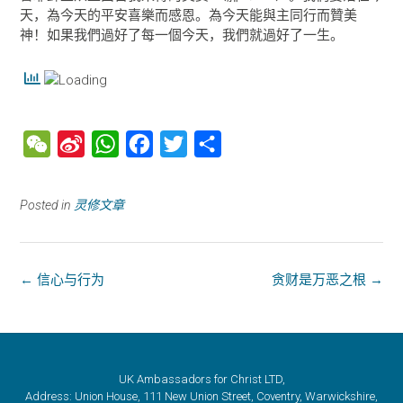
天，為今天的平安喜樂而感恩。為今天能與主同行而贊美
神！如果我們過好了每一個今天，我們就過好了一生。
W
S
W
F
T
分
e
i
h
a
w
享
C
n
a
c
i
Posted in
灵修文章
h
a
t
e
t
a
W
s
b
t
t
e
A
o
e
←
信心与行为
贪财是万恶之根
→
i
p
o
r
b
p
k
o
UK Ambassadors for Christ LTD,
Address: Union House, 111 New Union Street, Coventry, Warwickshire,