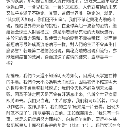
微的疾病，那可能会加速大流行的结束”。這幾天金融市場也
像過山車，一會兒狂漲，一會兒又狂跌。人們對疫情的未來
又似乎充滿了不確定。其實，這個世界唯一確定的，就是，
“其实明天如何，你们还不知道”。我們不確定奧秘克融的出
現，是給世界帶來新的挑戰，在全球興起一波新的疫情，繼
續讓全球進入封城模式；還是隨着奧秘克融的大規模流行，
由於它的毒力溫和，致使毒力強的變種不斷被稀釋，從而使
新冠病毒最終成爲流感病毒一樣，對人們的生活不會產生什
麽影響？若是第二種情況出現，奧秘克融的出現和流行，亦
能達到疫苗的效果，從而加速了疫情的結束，豈非喜事一
樁？
結論是，我們今天還不知道明天將如何，因爲明天掌握在神
的手裏。我們今天不必為明天而恐慌，因爲我們不確定明天
的世界會不會重啓封城模式；我們今天也不必為明天太樂
觀，因爲不確定明天是否會有好消息出來，告訴全世界疫情
即將退去。我們只当说，“主若愿意，我们就可以活着，也可
以作这事，或作那事”。我们的生命“原来是一片云雾，出现少
时就不见了”。所以要努力面前。正如保羅所言，“我只有一件
事，就是忘记背后努力面前的，向着标竿直跑，要得神在基
督耶稣里从上面召我来得的奖赏”（腓3：14）。我們要活在今