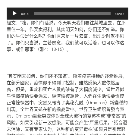
音
00:00
00:00
频
經文：“嗐，你们有话说，今天明天我们要往某城里去，在那
播
里住一年，作买卖得利。其实明天如何，你们还不知道。你
放
们的生命是什么呢？你们原来是一片云雾，出现少时就不见
器
了。你们只当说，主若愿意，我们就可以活着，也可以作这
事，或作那事”（雅4：13-15）。
“其实明天如何，你们还不知道”。隨着疫苗接種的逐漸推展，
在部分國家，疫情似乎得到了控制，雖然感染人數依然居
高，但是，重症和死亡人數的確有了大幅度減少。當世界似
乎憧憬疫情快要過去，經濟恢復運營，人們在生活快要恢復
正常憧憬當中，突然又報導了奧秘克融（Omicron）新變種的
出現。全世界又処在新的擔憂當中。世界卫生组织曾發言表
示，Omicron超级突变体对全球大流行的复苏构成“非常高”的
风险，如果引起新一波感染，可能会产生“严重后果。”話音還
未消除，又有专家认为，这种新的变异毒株”如果只是引起轻