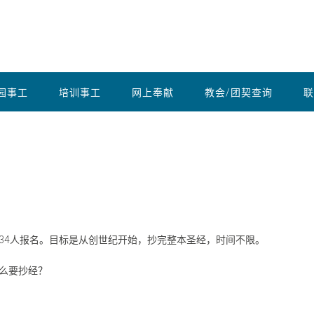
园事工
培训事工
网上奉献
教会/团契查询
联
止有34人报名。目标是从创世纪开始，抄完整本圣经，时间不限。
么要抄经？