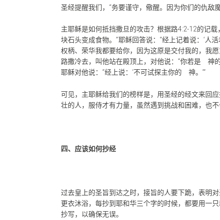
圣经提醒我们，“务要谨守，儆醒。因为你们的仇敌
主耶稣是如何抵挡撒旦的攻击？根据路4:2-12的
块石头变成食物。”耶稣回答说：“经上记着说：‘人
权柄、荣华我都要给你，因为这原是交付我的，我愿意
路撒冷去，叫他站在殿顶上，对他说：“你若是 神的
耶稣对他说：“经上说：‘不可试探主你的 神。’”
可见，主耶稣给我们的榜样是，用圣经的经文来回应
壮的人，服侍才有力量，虽然遇到挑战和困难，也不
四、应该如何抄经
过去皇上的圣旨到达之时，接旨的人要下跪，表明对
更衣沐浴，每抄到耶和华三个字的时候，都要用一只
抄写，以确保无误。