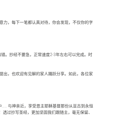
意力，每下一笔都认真对待，你会发现，不仅你的字
纠错。抄经不要急，正常速度2-3年左右可以完成。时
提出，也欢迎有见解的家人踊跃分享。如此，各位家
…… 与神亲近，享受恩主耶稣基督那份从亘古到永恒
堂！透过抄写圣经，更加坚固我们跟随主，毫无保留、