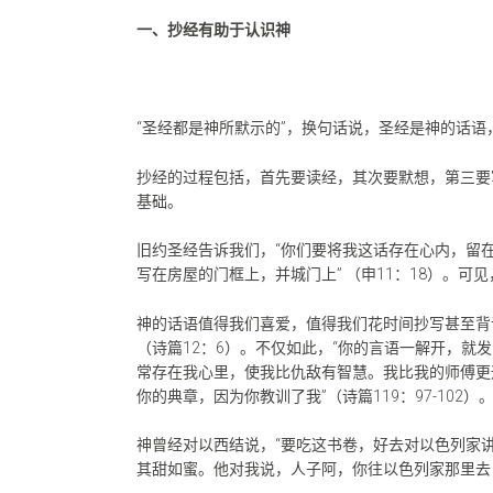
一、抄经有助于认识神
“圣经都是神所默示的”，换句话说，圣经是神的话
抄经的过程包括，首先要读经，其次要默想，第三要
基础。
旧约圣经告诉我们，“你们要将我这话存在心内，留
写在房屋的门框上，并城门上” （申11：18）。可
神的话语值得我们喜爱，值得我们花时间抄写甚至背诵
（诗篇12：6）。不仅如此，“你的言语一解开，就
常存在我心里，使我比仇敌有智慧。我比我的师傅更
你的典章，因为你教训了我”（诗篇119：97-102）
神曾经对以西结说，“要吃这书卷，好去对以色列家
其甜如蜜。他对我说，人子阿，你往以色列家那里去，