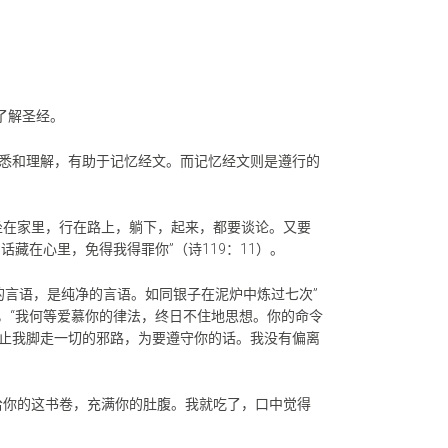
了解圣经。
悉和理解，有助于记忆经文。而记忆经文则是遵行的
坐在家里，行在路上，躺下，起来，都要谈论。又要
话藏在心里，免得我得罪你”（诗119：11）。
华的言语，是纯净的言语。如同银子在泥炉中炼过七次”
说，“我何等爱慕你的律法，终日不住地思想。你的命令
止我脚走一切的邪路，为要遵守你的话。我没有偏离
给你的这书卷，充满你的肚腹。我就吃了，口中觉得