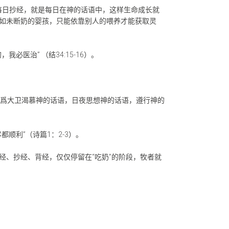
们每日抄经，就是每日在神的话语中，这样生命成长就
如未断奶的婴孩，只能依靠别人的喂养才能获取灵
治” （结34:15-16）。
是因爲大卫渴慕神的话语，日夜思想神的话语，遵行神的
顺利”（诗篇1：2-3）。
、抄经、背经，仅仅停留在“吃奶”的阶段，牧者就