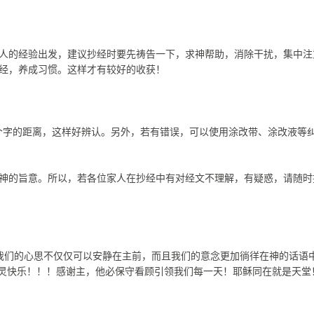
人的经验出发，建议抄经时要先祷告一下，求神帮助，消除干扰，集中注
经，养成习惯。这样才有较好的收获！
/4个字的距离，这样好辨认。另外，若有错误，可以使用涂改带、涂改液等
神的旨意。所以，若各位家人在抄经中有对经文不理解，有疑惑，请随时
我们的心思不仅仅可以安静在主前，而且我们的意念更加徜徉在神的话语中
喜、灵快乐！！！感谢主，他必保守看顾引领我们每一天！耶稣同在就是天