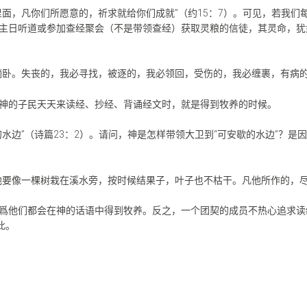
里面，凡你们所愿意的，祈求就给你们成就”（约15：7）。可见，若我
主日听道或参加查经聚会（不是带领查经）获取灵粮的信徒，其灵命，犹
。失丧的，我必寻找，被逐的，我必领回，受伤的，我必缠裹，有病的，我必医
神的子民天天来读经、抄经、背诵经文时，就是得到牧养的时候。
水边”（诗篇23：2）。请问，神是怎样带领大卫到“可安歇的水边”？
要像一棵树栽在溪水旁，按时候结果子，叶子也不枯干。凡他所作的，尽都
爲他们都会在神的话语中得到牧养。反之，一个团契的成员不热心追求读经
此。