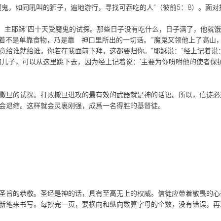
魔鬼，如同吼叫的狮子，遍地游行，寻找可吞吃的人”（彼前5：8）。面
记载，主耶稣“四十天受魔鬼的试探。那些日子没有吃什么，日子满了，他就
活着不是单靠食物，乃是靠 神口里所出的一切话。’”魔鬼又领他上了高山
给谁就给谁。你若在我面前下拜，这都要归你。”耶稣说：“经上记着说：
儿子，可以从这里跳下去，因为经上记着说：‘主要为你吩咐他的使者保护
撒旦的试探。打败撒旦进攻的最有效的武器就是神的话语。所以，信徒必
会退缩。这样就会灵裏刚强，成爲一名得胜的基督徒。
圣旨的恭敬。圣经是神的话，具有至高无上的权威。信徒应带着敬畏的心
新笔来书写。每抄完一页，要横向和纵向数算字母的个数，没有错误，再