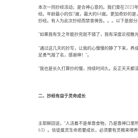
本次一同抄经活动，是合神心意的。我们曾在2023年
经。年龄最小的仅7嵗，最大的64嵗。更加奇妙的是，
抄经。有人为此次抄经而禁食祷告。。。以下是部分
“如果我有生之年能抄完就不错了，我有深度近视散
“通过这几天的抄写，让我的心慢慢的静了下来，养
足勇气报了名，感谢神！”。
“我也是长久打算抄的慢，持续时间久。反正天天都
二、抄经有益于灵命成长
主耶稣回说，“人活着不是单靠食物，乃是靠神口里所
63）。信徒属灵生命若要成长，必须要有灵粮来喂