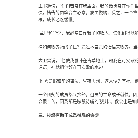
主耶稣说，“你们若常在我里面，我的话也常在你们
快，祷告的内容合主心意，蒙主悦纳。反之，一个靠
粮，成长必然缓慢。
“主耶和华说：我必亲自作我羊的牧人，使他们得以躺卧
神如何牧养祂的子民？通过祂自己的话语来牧养。当
大卫曾说，“他使我躺卧在青草地上，领我在可安歇的
话语，神就把他领在可安歇的水边。
“惟喜爱耶和华的律法，昼夜思想，这人便为有福。他
一个团契的成员都来抄经，组员的生命成长就快，因
会很辛苦，因爲都是嗷嗷待哺的“婴儿”。教会也是如
三、抄经有助于成爲得胜的信徒