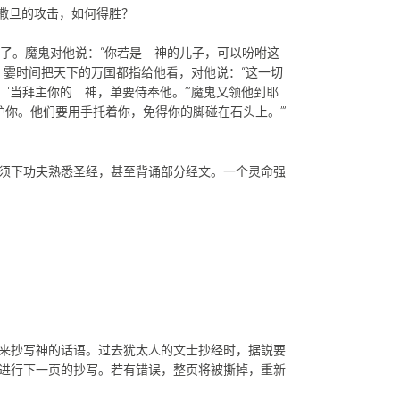
对撒旦的攻击，如何得胜？
饿了。魔鬼对他说：“你若是 神的儿子，可以吩咐这
，霎时间把天下的万国都指给他看，对他说：“这一切
‘当拜主你的 神，单要侍奉他。’”魔鬼又领他到耶
你。他们要用手托着你，免得你的脚碰在石头上。’”
须下功夫熟悉圣经，甚至背诵部分经文。一个灵命强
来抄写神的话语。过去犹太人的文士抄经时，据説要
进行下一页的抄写。若有错误，整页将被撕掉，重新