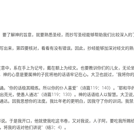
语，要了解神的旨意，就要熟悉圣经，而抄写圣经能够帮助我们比较深入的
写出来，第四要核对，看看有没有错误。因此，抄经能够加深对经文的熟
在意中，系在手上为记号，戴在额上为经文。也要教训你们的儿女，无论
见，神的心意是要属神的子民将祂的话语牢记在心。大卫也説过，“我将你的
。“你的话极其精炼。所以你的仆人喜爱”（诗篇119：140）。“耶和
发出亮光，使愚人通达”（诗篇119：130）。神的话语给人以智慧。大卫
通达。因我思想你的法度。我比年老的更明白，因我守了你的训词。我禁
。
讲说。于是我开口，他就使我吃这书卷，又对我说，人子阿，要吃我所赐
将我的话对他们讲说”（结3：4）。