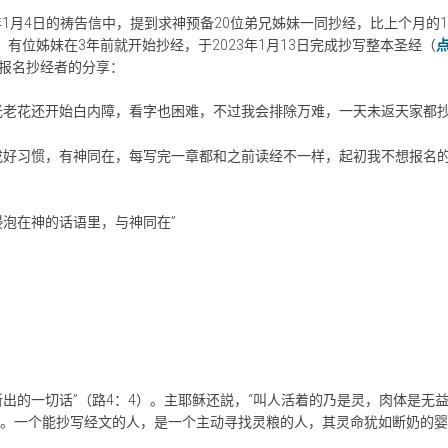
1月4日的祷告信中，提到求神预备20位弟兄姊妹一同抄经，比上个月的1
有位姊妹在3年前就开始抄经，于2023年1月13日完成抄写整本圣经（
报名抄经者的分享：
光老花还开始白内障，看字也困难，不过我会排除万难，一天未返天家都抄
成好习惯，有神同在，每写完一章都和之前读经不一样，起初我不想报名
浸泡在神的话语里，与神同在”
出的一切话”（路4：4）。主耶稣还説，“叫人活着的乃是灵，肉体是无
养。一个能抄写经文的人，是一个主动寻找灵粮的人，其灵命犹如断奶的