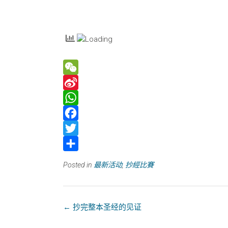
W
e
S
C
i
W
h
n
h
F
a
a
a
a
T
t
W
t
c
w
分
Posted in
最新活动
,
抄經比賽
e
s
e
i
享
i
A
b
t
b
p
o
t
←
抄完整本圣经的见证
o
p
o
e