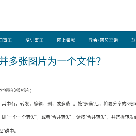
园事工
培训事工
网上奉献
教会/团契查询
联
并多张图片为一个文件？
分别拍3张照片；
其中有，转发，编辑，删，或多选…。按“多选”后，将要分享的3张
“一个一个转发”，或者“合并转发”。请按“合并转发”，并选择转发到
经”群中。