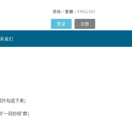
简体
繁體
ENGLISH
／
/
登录
注册
系我们
照片勾选下来；
“一同抄经”群；