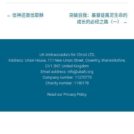
i
A
b
t
b
p
o
t
←
信神还是信耶稣
突破自我：基督徒属灵生命的
成长的必经之路（一）
→
o
p
o
e
k
r
UK Ambassadors for Christ LTD,
Address: Union House, 111 New Union Street, Coventry, Warwickshire,
CV1 2NT, United Kingdom
Email address: info@ukafc.org
Company number: 11270775
Charity number: 1190178
Read our Privacy Policy.