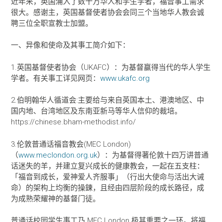
近年来，英国涌入了数十万华人和学生学者，福音事工需求
很大。感谢主，英国基督使者协会会同三个当地华人教会诚
聘三位全职宣教士加盟。
一、异像和使命及其事工简介如下：
1.英国基督使者协会（UKAFC）：为基督赢得当代的华人学生
学者。有关事工详见网页：
www.ukafc.org
2.伯明翰华人循道会:主要给与来自英国本土、港澳地区、中
国内地、台湾地区及东南亚新马等华人信仰的裁培。
https://chinese.bham-methodist.info/
3.伦敦普通话福音教会(MEC London)
（
www.meclondon.org.uk
）：为基督得著伦敦十四万讲普通
话迷失的羊，并建立复兴成长的健康教会，一起在五支柱：
「福音到成长，爱神爱人齐服事」（行出大使命与活出大诫
命）的架构上均衡的操鍊，且经由四层阶段的成长路径，成
为成熟荣耀神的基督门徒。
普通话校园学生事工乃 MEC London 极其重要之一环。将福