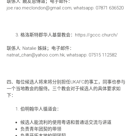
联係人: 饒友恩傳道；电子邮件：
joe.rao.meclondon@gmail.com; whatsapp: 07871 636520
格洛斯特郡华人基督教会：https://gccc.church/
联係人: Natalie 姊妹；电子邮件：
natnat_chan@yahoo.com.hk; whatsapp: 07515 112582
四、每位候选人将来将分别担任UKAFC的事工，同事也参与
一个当地教会的服侍。三个教会对于候选人的具体要求如
下：
伯明翰华人循道会：
候选人能流利的使用粤语和普通话交流与讲道
负责青年团契的带领
负责开拓本地校园团契