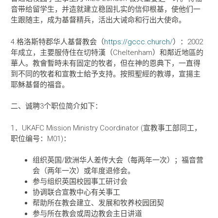
音带给留学生，并造就建立稳固扎实的信仰根基，使他们一
生跟随主，成为基督精兵，活出大诫命和行出大使命。
4.格洛斯特郡华人基督教会（
https://gccc.church/
）：2002
年成立，主要服侍住在切特漢（Cheltenham）和鄰近地區的
華人。教會暫時未有固定的牧者，但在神的恩典下，一直得
到不同的牧者和宣教士給予支持。按照聖經的教導，宣揚主
耶穌基督的福音。
二、诚聘3个职位简介如下：
1．UKAFC Mission Ministry Coordinator (宣教事工部同工，
职位编号：M01)：
组织英国/欧洲华人差传大会（每两年一次）；福音营
会（两年一次）或年度退修会。
参与组织英国校园事工研讨会
协调联合宣教中心有关事工
帮助所在教会建立、发展和牧养校园团契
参与所在教会或周边教会主日讲道