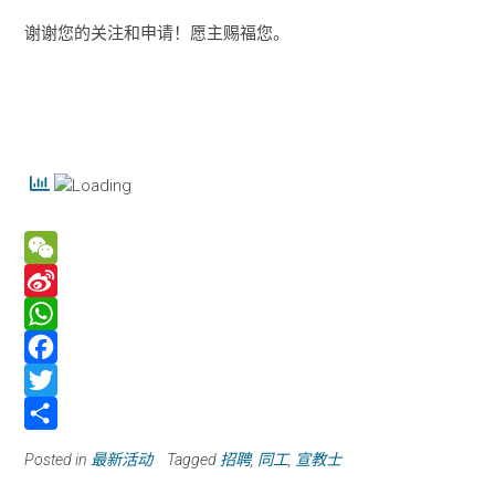
谢谢您的关注和申请！愿主赐福您。
W
e
S
C
i
W
h
n
h
F
a
a
a
a
T
t
W
t
c
w
分
Posted in
最新活动
Tagged
招聘
,
同工
,
宣教士
e
s
e
i
享