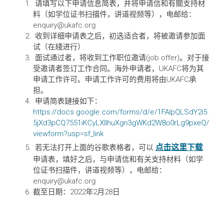
请填写以下申请信息简表，并将申请信和有關支持材
料（如学位证书扫描件，讲道视频等），电邮给：
enquiry@ukafc.org
收到详细申请表之后，初选适合者，将被邀请参加面
试（在綫进行）
面试通过者，将收到工作职位邀请(job offer)。对于接
受邀请者签订工作合同。海外申请者，UKAFC将为其
申请工作许可。申请工作许可的费用将由UKAFC承
担。
申请简表鏈接如下：
https://docs.google.com/forms/d/e/1FAIpQLSdY2i5
5jXd3pCQ7551iKCyLXlIhuXgn3gWKd2W8o0rLg9pxeQ/
viewform?usp=sf_link
点击这里下载
若无法打开上面的谷歌表格者，可以
申请表，填好之后，与申请信和有关支持材料（如学
位证书扫描件，讲道视频等），电邮给：
enquiry@ukafc.org
截至日期：2022年2月28日